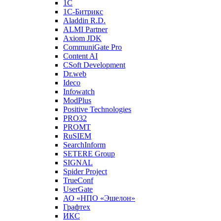
1С
1С-Битрикc
Aladdin R.D.
ALMI Partner
Axiom JDK
CommuniGate Pro
Content AI
CSoft Development
Dr.web
Ideco
Infowatch
ModPlus
Positive Technologies
PRO32
PROMT
RuSIEM
SearchInform
SETERE Group
SIGNAL
Spider Project
TrueConf
UserGate
АО «НПО «Эшелон»
Графтех
ИКС