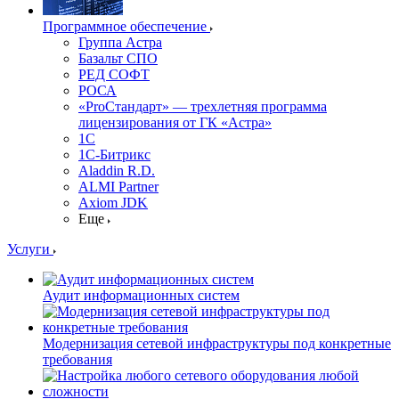
Программное обеспечение
Группа Астра
Базальт СПО
РЕД СОФТ
РОСА
«ProСтандарт» — трехлетняя программа
лицензирования от ГК «Астра»
1С
1С-Битрикc
Aladdin R.D.
ALMI Partner
Axiom JDK
Еще
Услуги
Аудит информационных систем
Модернизация сетевой инфраструктуры под конкретные
требования