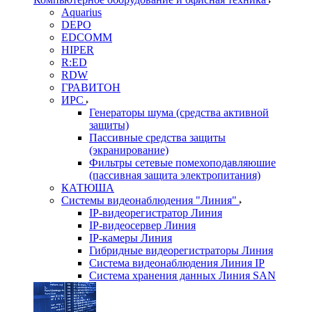
Aquarius
DEPO
EDCOMM
HIPER
R:ED
RDW
ГРАВИТОН
ИРС
Генераторы шума (средства активной
защиты)
Пассивные средства защиты
(экранирование)
Фильтры сетевые помехоподавляюшие
(пассивная защита электропитания)
КАТЮША
Системы видеонаблюдения "Линия"
IP-видеорегистратор Линия
IP-видеосервер Линия
IP-камеры Линия
Гибридные видеорегистраторы Линия
Система видеонаблюдения Линия IP
Система хранения данных Линия SAN