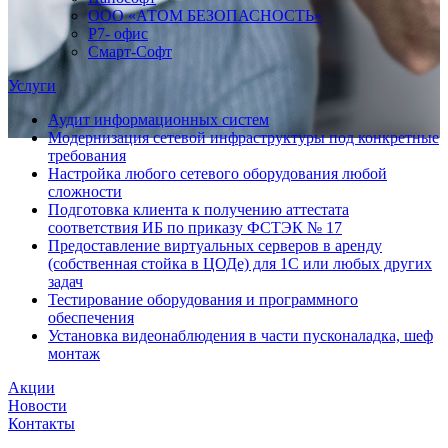
ООО «АТОМ БЕЗОПАСНОСТЬ»
Р7- офис
Смарт-Софт
Услуги
Аудит информационных систем
Модернизация сетевой инфраструктуры под конкретные
требования
Настройка любого сетевого оборудования любой
сложности
Подготовка клиента к получению аттестата
соответствия ИБ по приказу ФСТЭК № 17
Предоставление виртуальных серверов в аренду
(собственная стойка в ЦОДе) для 1С или любых других
задач
Тестирование оборудования и программного
обеспечения
Установка видеонаблюдения в части пусконаладка, шеф
монтаж
Акции
Новости
Контакты