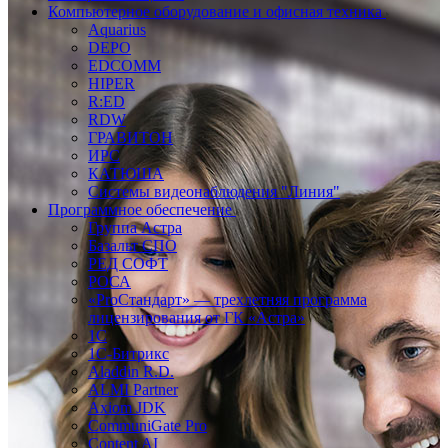
Компьютерное оборудование и офисная техника
Aquarius
DEPO
EDCOMM
HIPER
R:ED
RDW
ГРАВИТОН
ИРС
КАТЮША
Системы видеонаблюдения "Линия"
Программное обеспечение
Группа Астра
Базальт СПО
РЕД СОФТ
РОСА
«ProСтандарт» — трехлетняя программа
лицензирования от ГК «Астра»
1С
1С-Битрикc
Aladdin R.D.
ALMI Partner
Axiom JDK
CommuniGate Pro
Content AI