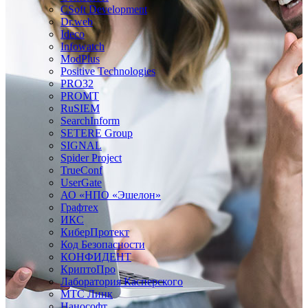
CSoft Development
Dr.web
Ideco
Infowatch
ModPlus
Positive Technologies
PRO32
PROMT
RuSIEM
SearchInform
SETERE Group
SIGNAL
Spider Project
TrueConf
UserGate
АО «НПО «Эшелон»
Графтех
ИКС
КиберПротект
Код Безопасности
КОНФИДЕНТ
КриптоПро
Лаборатория Касперского
МТС Линк
Нанософт