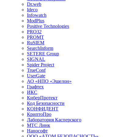
Dr.web
Ideco
Infowatch
ModPlus
Positive Technologies
PRO32
PROMT
RuSIEM
SearchInform
SETERE Group
SIGNAL
Spider Project
TrueConf
UserGate
АО «НПО «Эшелон»
Графтех
ИКС
КиберПротект
Код Безопасности
КОНФИДЕНТ
КриптоПро
Лаборатория Касперского
МТС Линк
Нанософт
ООО «АТОМ БЕЗОПАСНОСТЬ»