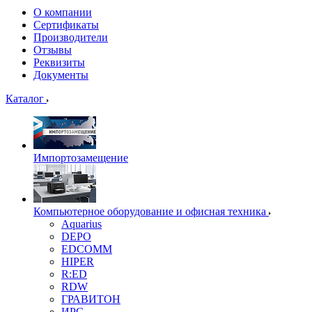
О компании
Сертификаты
Производители
Отзывы
Реквизиты
Документы
Каталог
Импортозамещение
Компьютерное оборудование и офисная техника
Aquarius
DEPO
EDCOMM
HIPER
R:ED
RDW
ГРАВИТОН
ИРС