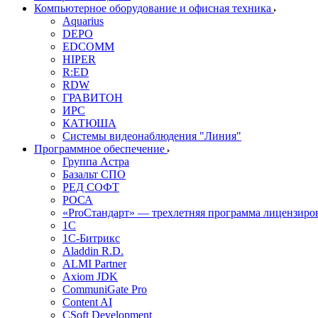
Компьютерное оборудование и офисная техника
Aquarius
DEPO
EDCOMM
HIPER
R:ED
RDW
ГРАВИТОН
ИРС
КАТЮША
Системы видеонаблюдения "Линия"
Программное обеспечение
Группа Астра
Базальт СПО
РЕД СОФТ
РОСА
«ProСтандарт» — трехлетняя программа лицензиро
1С
1С-Битрикc
Aladdin R.D.
ALMI Partner
Axiom JDK
CommuniGate Pro
Content AI
CSoft Development