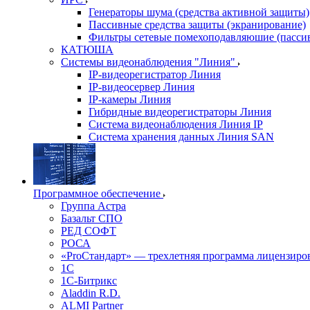
Генераторы шума (средства активной защиты)
Пассивные средства защиты (экранирование)
Фильтры сетевые помехоподавляюшие (пассив
КАТЮША
Системы видеонаблюдения "Линия"
IP-видеорегистратор Линия
IP-видеосервер Линия
IP-камеры Линия
Гибридные видеорегистраторы Линия
Система видеонаблюдения Линия IP
Система хранения данных Линия SAN
Программное обеспечение
Группа Астра
Базальт СПО
РЕД СОФТ
РОСА
«ProСтандарт» — трехлетняя программа лицензиро
1С
1С-Битрикc
Aladdin R.D.
ALMI Partner