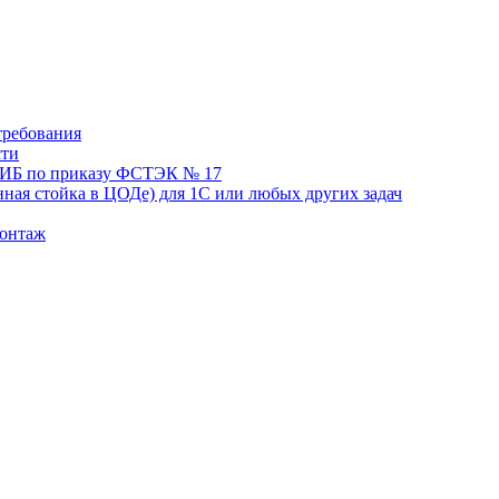
требования
сти
я ИБ по приказу ФСТЭК № 17
нная стойка в ЦОДе) для 1С или любых других задач
монтаж