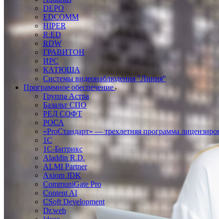
DEPO
EDCOMM
HIPER
R:ED
RDW
ГРАВИТОН
ИРС
КАТЮША
Системы видеонаблюдения "Линия"
Программное обеспечение
Группа Астра
Базальт СПО
РЕД СОФТ
РОСА
«ProСтандарт» — трехлетняя программа лицензиро
1С
1С-Битрикc
Aladdin R.D.
ALMI Partner
Axiom JDK
CommuniGate Pro
Content AI
CSoft Development
Dr.web