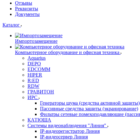
Отзывы
Реквизиты
Документы
Каталог
Импортозамещение
Компьютерное оборудование и офисная техника
Aquarius
DEPO
EDCOMM
HIPER
R:ED
RDW
ГРАВИТОН
ИРС
Генераторы шума (средства активной защиты)
Пассивные средства защиты (экранирование)
Фильтры сетевые помехоподавляюшие (пассив
КАТЮША
Системы видеонаблюдения "Линия"
IP-видеорегистратор Линия
IP-видеосервер Линия