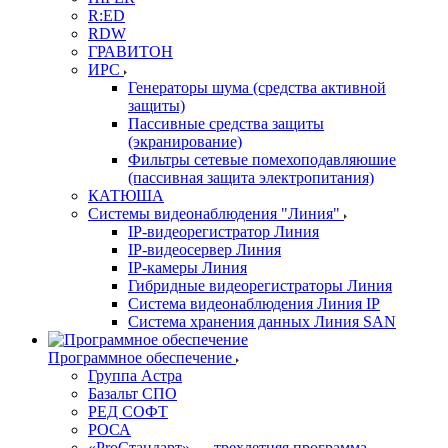
R:ED
RDW
ГРАВИТОН
ИРС
Генераторы шума (средства активной
защиты)
Пассивные средства защиты
(экранирование)
Фильтры сетевые помехоподавляюшие
(пассивная защита электропитания)
КАТЮША
Системы видеонаблюдения "Линия"
IP-видеорегистратор Линия
IP-видеосервер Линия
IP-камеры Линия
Гибридные видеорегистраторы Линия
Система видеонаблюдения Линия IP
Система хранения данных Линия SAN
Программное обеспечение
Группа Астра
Базальт СПО
РЕД СОФТ
РОСА
«ProСтандарт» — трехлетняя программа