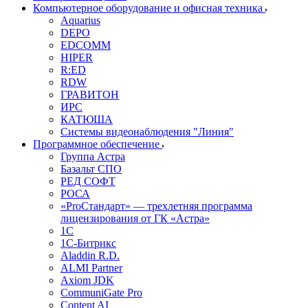
Компьютерное оборудование и офисная техника
Aquarius
DEPO
EDCOMM
HIPER
R:ED
RDW
ГРАВИТОН
ИРС
КАТЮША
Системы видеонаблюдения "Линия"
Программное обеспечение
Группа Астра
Базальт СПО
РЕД СОФТ
РОСА
«ProСтандарт» — трехлетняя программа
лицензирования от ГК «Астра»
1С
1С-Битрикc
Aladdin R.D.
ALMI Partner
Axiom JDK
CommuniGate Pro
Content AI