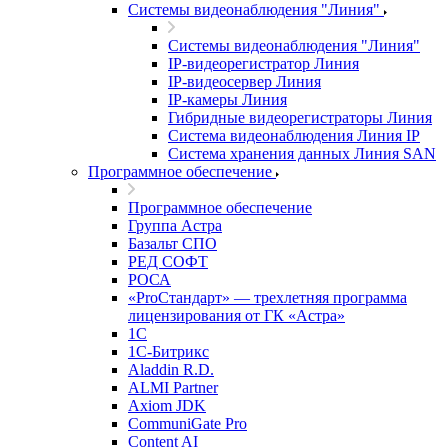
Системы видеонаблюдения "Линия"
Системы видеонаблюдения "Линия"
IP-видеорегистратор Линия
IP-видеосервер Линия
IP-камеры Линия
Гибридные видеорегистраторы Линия
Система видеонаблюдения Линия IP
Система хранения данных Линия SAN
Программное обеспечение
Программное обеспечение
Группа Астра
Базальт СПО
РЕД СОФТ
РОСА
«ProСтандарт» — трехлетняя программа
лицензирования от ГК «Астра»
1С
1С-Битрикc
Aladdin R.D.
ALMI Partner
Axiom JDK
CommuniGate Pro
Content AI