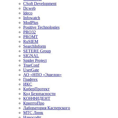
CSoft Development
Dr.web
Ideco
Infowatch
ModPlus
Positive Technologies
PRO32
PROMT
RuSIEM
SearchInform
SETERE Group
SIGNAL
Spider Project
TrueConf
UserGate
АО «НПО «Эшелон»
Графтех
ИКС
КиберПротект
Код Безопасности
КОНФИДЕНТ
КриптоПро
Лаборатория Касперского
МТС Линк
Нанософт