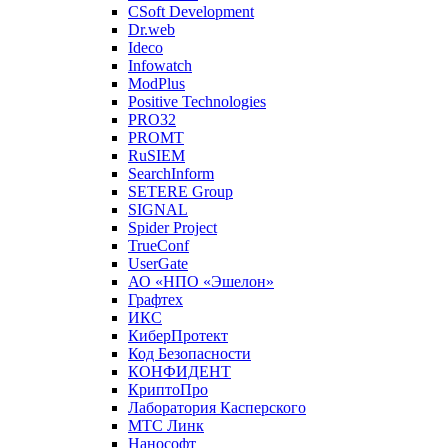
CSoft Development
Dr.web
Ideco
Infowatch
ModPlus
Positive Technologies
PRO32
PROMT
RuSIEM
SearchInform
SETERE Group
SIGNAL
Spider Project
TrueConf
UserGate
АО «НПО «Эшелон»
Графтех
ИКС
КиберПротект
Код Безопасности
КОНФИДЕНТ
КриптоПро
Лаборатория Касперского
МТС Линк
Нанософт