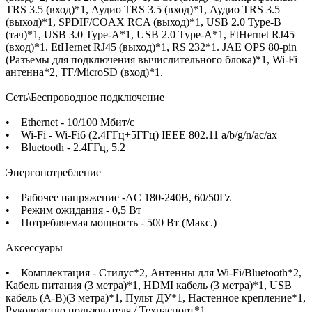
TRS 3.5 (вход)*1, Аудио TRS 3.5 (вход)*1, Аудио TRS 3.5
(выход)*1, SPDIF/COAX RCA (выход)*1, USB 2.0 Type-B
(тач)*1, USB 3.0 Type-A*1, USB 2.0 Type-A*1, EtHernet RJ45
(вход)*1, EtHernet RJ45 (выход)*1, RS 232*1. JAE OPS 80-pin
(Разъемы для подключения вычислительного блока)*1, Wi-Fi
антенна*2, TF/MicroSD (вход)*1.
Сеть\Беспроводное подключение
• Ethernet - 10/100 Мбит/с
• Wi-Fi - Wi-Fi6 (2.4ГГц+5ГГц) IEEE 802.11 a/b/g/n/ac/ax
• Bluetooth - 2.4ГГц, 5.2
Энергопотребление
• Рабочее напряжение -AC 180-240В, 60/50Гz
• Режим ожидания - 0,5 Вт
• Потребляемая мощность - 500 Вт (Макс.)
Аксессуары
• Комплектация - Стилус*2, Антенны для Wi-Fi/Bluetooth*2,
Кабель питания (3 метра)*1, HDMI кабель (3 метра)*1, USB
кабель (A-B)(3 метра)*1, Пульт ДУ*1, Настенное крепление*1,
Руководство пользователя / Техпаспорт*1.