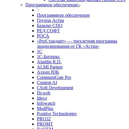
Программное обеспечение
Программное обеспечение
Группа Астра
Базальт СПО
РЕД СОФТ
РОСА
«ProСтандарт» — трехлетняя программа
лицензирования от ГК «Астра»
1С
1С-Битрикc
Aladdin R.D.
ALMI Partner
Axiom JDK
CommuniGate Pro
Content AI
CSoft Development
Dr.web
Ideco
Infowatch
ModPlus
Positive Technologies
PRO32
PROMT