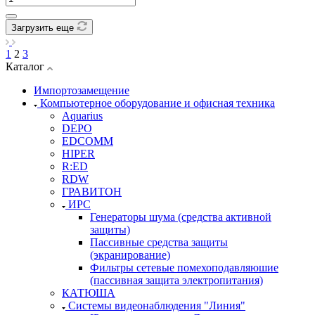
Загрузить еще
1
2
3
Каталог
Импортозамещение
Компьютерное оборудование и офисная техника
Aquarius
DEPO
EDCOMM
HIPER
R:ED
RDW
ГРАВИТОН
ИРС
Генераторы шума (средства активной
защиты)
Пассивные средства защиты
(экранирование)
Фильтры сетевые помехоподавляюшие
(пассивная защита электропитания)
КАТЮША
Системы видеонаблюдения "Линия"