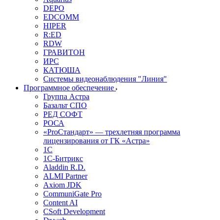
DEPO
EDCOMM
HIPER
R:ED
RDW
ГРАВИТОН
ИРС
КАТЮША
Системы видеонаблюдения "Линия"
Программное обеспечение
Группа Астра
Базальт СПО
РЕД СОФТ
РОСА
«ProСтандарт» — трехлетняя программа
лицензирования от ГК «Астра»
1С
1С-Битрикc
Aladdin R.D.
ALMI Partner
Axiom JDK
CommuniGate Pro
Content AI
CSoft Development