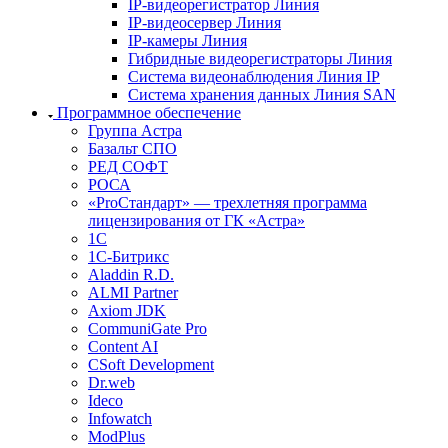
IP-видеорегистратор Линия
IP-видеосервер Линия
IP-камеры Линия
Гибридные видеорегистраторы Линия
Система видеонаблюдения Линия IP
Система хранения данных Линия SAN
Программное обеспечение
Группа Астра
Базальт СПО
РЕД СОФТ
РОСА
«ProСтандарт» — трехлетняя программа
лицензирования от ГК «Астра»
1С
1С-Битрикc
Aladdin R.D.
ALMI Partner
Axiom JDK
CommuniGate Pro
Content AI
CSoft Development
Dr.web
Ideco
Infowatch
ModPlus