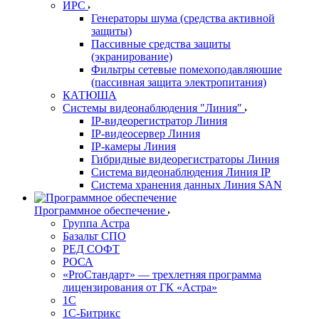
ИРС
Генераторы шума (средства активной
защиты)
Пассивные средства защиты
(экранирование)
Фильтры сетевые помехоподавляюшие
(пассивная защита электропитания)
КАТЮША
Системы видеонаблюдения "Линия"
IP-видеорегистратор Линия
IP-видеосервер Линия
IP-камеры Линия
Гибридные видеорегистраторы Линия
Система видеонаблюдения Линия IP
Система хранения данных Линия SAN
Программное обеспечение
Группа Астра
Базальт СПО
РЕД СОФТ
РОСА
«ProСтандарт» — трехлетняя программа
лицензирования от ГК «Астра»
1С
1С-Битрикc