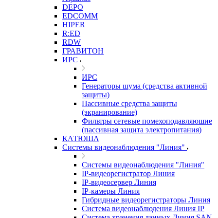
DEPO
EDCOMM
HIPER
R:ED
RDW
ГРАВИТОН
ИРС
ИРС
Генераторы шума (средства активной
защиты)
Пассивные средства защиты
(экранирование)
Фильтры сетевые помехоподавляюшие
(пассивная защита электропитания)
КАТЮША
Системы видеонаблюдения "Линия"
Системы видеонаблюдения "Линия"
IP-видеорегистратор Линия
IP-видеосервер Линия
IP-камеры Линия
Гибридные видеорегистраторы Линия
Система видеонаблюдения Линия IP
Система хранения данных Линия SAN