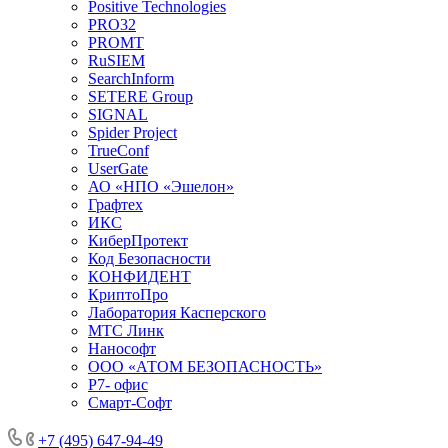
Positive Technologies
PRO32
PROMT
RuSIEM
SearchInform
SETERE Group
SIGNAL
Spider Project
TrueConf
UserGate
АО «НПО «Эшелон»
Графтех
ИКС
КиберПротект
Код Безопасности
КОНФИДЕНТ
КриптоПро
Лаборатория Касперского
МТС Линк
Нанософт
ООО «АТОМ БЕЗОПАСНОСТЬ»
Р7- офис
Смарт-Софт
+7 (495) 647-94-49