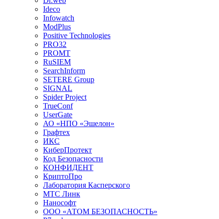
Dr.web
Ideco
Infowatch
ModPlus
Positive Technologies
PRO32
PROMT
RuSIEM
SearchInform
SETERE Group
SIGNAL
Spider Project
TrueConf
UserGate
АО «НПО «Эшелон»
Графтех
ИКС
КиберПротект
Код Безопасности
КОНФИДЕНТ
КриптоПро
Лаборатория Касперского
МТС Линк
Нанософт
ООО «АТОМ БЕЗОПАСНОСТЬ»