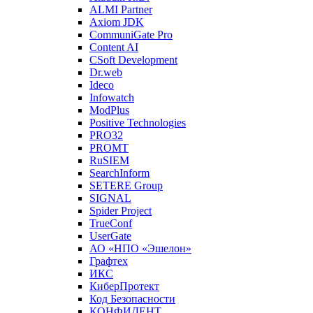
ALMI Partner
Axiom JDK
CommuniGate Pro
Content AI
CSoft Development
Dr.web
Ideco
Infowatch
ModPlus
Positive Technologies
PRO32
PROMT
RuSIEM
SearchInform
SETERE Group
SIGNAL
Spider Project
TrueConf
UserGate
АО «НПО «Эшелон»
Графтех
ИКС
КиберПротект
Код Безопасности
КОНФИДЕНТ