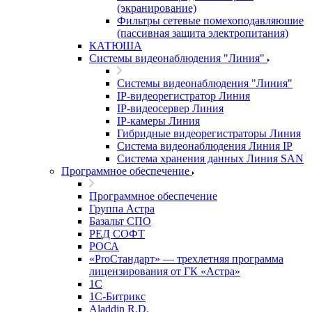
(экранирование)
Фильтры сетевые помехоподавляюшие
(пассивная защита электропитания)
КАТЮША
Системы видеонаблюдения "Линия"
Системы видеонаблюдения "Линия"
IP-видеорегистратор Линия
IP-видеосервер Линия
IP-камеры Линия
Гибридные видеорегистраторы Линия
Система видеонаблюдения Линия IP
Система хранения данных Линия SAN
Программное обеспечение
Программное обеспечение
Группа Астра
Базальт СПО
РЕД СОФТ
РОСА
«ProСтандарт» — трехлетняя программа
лицензирования от ГК «Астра»
1С
1С-Битрикc
Aladdin R.D.