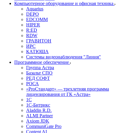
Компьютерное оборудование и офисная техника
Aquarius
DEPO
EDCOMM
HIPER
R:ED
RDW
ГРАВИТОН
ИРС
КАТЮША
Системы видеонаблюдения "Линия"
Программное обеспечение
Группа Астра
Базальт СПО
РЕД СОФТ
РОСА
«ProСтандарт» — трехлетняя программа
лицензирования от ГК «Астра»
1С
1С-Битрикc
Aladdin R.D.
ALMI Partner
Axiom JDK
CommuniGate Pro
Content AI