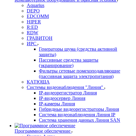
Aquarius
DEPO
EDCOMM
HIPER
R:ED
RDW
ГРАВИТОН
ИРС
Генераторы шума (средства активной
защиты)
Пассивные средства защиты
(экранирование)
Фильтры сетевые помехоподавляюшие
(пассивная защита электропитания)
КАТЮША
Системы видеонаблюдения "Линия"
IP-видеорегистратор Линия
IP-видеосервер Линия
IP-камеры Линия
Гибридные видеорегистраторы Линия
Система видеонаблюдения Линия IP
Система хранения данных Линия SAN
Программное обеспечение