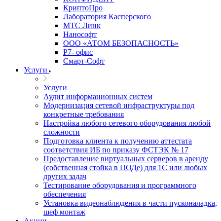
КриптоПро
Лаборатория Касперского
МТС Линк
Нанософт
ООО «АТОМ БЕЗОПАСНОСТЬ»
Р7- офис
Смарт-Софт
Услуги
Услуги
Аудит информационных систем
Модернизация сетевой инфраструктуры под
конкретные требования
Настройка любого сетевого оборудования любой
сложности
Подготовка клиента к получению аттестата
соответствия ИБ по приказу ФСТЭК № 17
Предоставление виртуальных серверов в аренду
(собственная стойка в ЦОДе) для 1С или любых
других задач
Тестирование оборудования и программного
обеспечения
Установка видеонаблюдения в части пусконаладка,
шеф монтаж
Акции