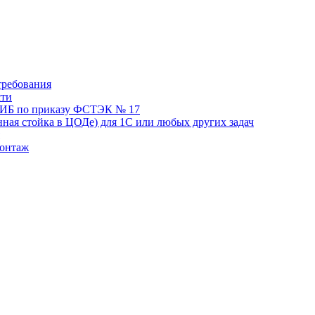
требования
сти
я ИБ по приказу ФСТЭК № 17
нная стойка в ЦОДе) для 1С или любых других задач
монтаж