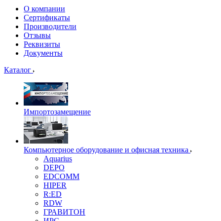
О компании
Сертификаты
Производители
Отзывы
Реквизиты
Документы
Каталог
Импортозамещение
Компьютерное оборудование и офисная техника
Aquarius
DEPO
EDCOMM
HIPER
R:ED
RDW
ГРАВИТОН
ИРС