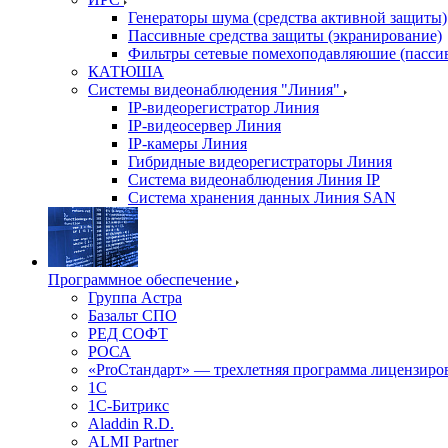
Генераторы шума (средства активной защиты)
Пассивные средства защиты (экранирование)
Фильтры сетевые помехоподавляюшие (пассив
КАТЮША
Системы видеонаблюдения "Линия"
IP-видеорегистратор Линия
IP-видеосервер Линия
IP-камеры Линия
Гибридные видеорегистраторы Линия
Система видеонаблюдения Линия IP
Система хранения данных Линия SAN
Программное обеспечение
Группа Астра
Базальт СПО
РЕД СОФТ
РОСА
«ProСтандарт» — трехлетняя программа лицензиро
1С
1С-Битрикc
Aladdin R.D.
ALMI Partner