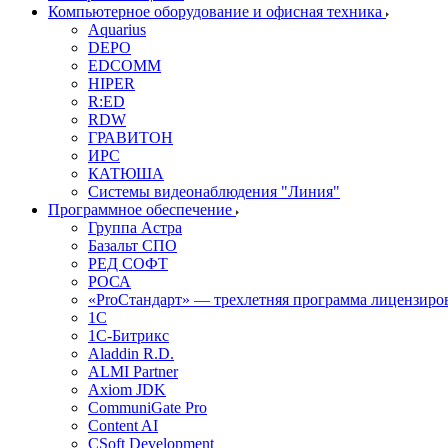
Компьютерное оборудование и офисная техника
Aquarius
DEPO
EDCOMM
HIPER
R:ED
RDW
ГРАВИТОН
ИРС
КАТЮША
Системы видеонаблюдения "Линия"
Программное обеспечение
Группа Астра
Базальт СПО
РЕД СОФТ
РОСА
«ProСтандарт» — трехлетняя программа лицензиро
1С
1С-Битрикc
Aladdin R.D.
ALMI Partner
Axiom JDK
CommuniGate Pro
Content AI
CSoft Development