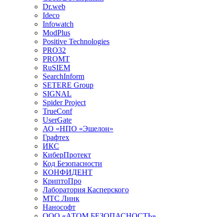
Dr.web
Ideco
Infowatch
ModPlus
Positive Technologies
PRO32
PROMT
RuSIEM
SearchInform
SETERE Group
SIGNAL
Spider Project
TrueConf
UserGate
АО «НПО «Эшелон»
Графтех
ИКС
КиберПротект
Код Безопасности
КОНФИДЕНТ
КриптоПро
Лаборатория Касперского
МТС Линк
Нанософт
ООО «АТОМ БЕЗОПАСНОСТЬ»