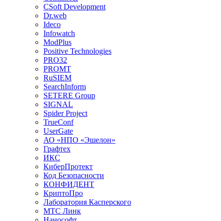
CSoft Development
Dr.web
Ideco
Infowatch
ModPlus
Positive Technologies
PRO32
PROMT
RuSIEM
SearchInform
SETERE Group
SIGNAL
Spider Project
TrueConf
UserGate
АО «НПО «Эшелон»
Графтех
ИКС
КиберПротект
Код Безопасности
КОНФИДЕНТ
КриптоПро
Лаборатория Касперского
МТС Линк
Нанософт