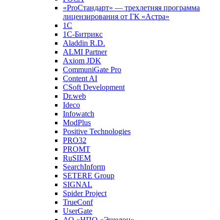
«ProСтандарт» — трехлетняя программа
лицензирования от ГК «Астра»
1С
1С-Битрикc
Aladdin R.D.
ALMI Partner
Axiom JDK
CommuniGate Pro
Content AI
CSoft Development
Dr.web
Ideco
Infowatch
ModPlus
Positive Technologies
PRO32
PROMT
RuSIEM
SearchInform
SETERE Group
SIGNAL
Spider Project
TrueConf
UserGate
АО «НПО «Эшелон»