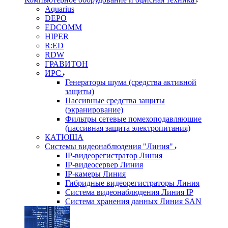
Aquarius
DEPO
EDCOMM
HIPER
R:ED
RDW
ГРАВИТОН
ИРС
Генераторы шума (средства активной
защиты)
Пассивные средства защиты
(экранирование)
Фильтры сетевые помехоподавляюшие
(пассивная защита электропитания)
КАТЮША
Системы видеонаблюдения "Линия"
IP-видеорегистратор Линия
IP-видеосервер Линия
IP-камеры Линия
Гибридные видеорегистраторы Линия
Система видеонаблюдения Линия IP
Система хранения данных Линия SAN