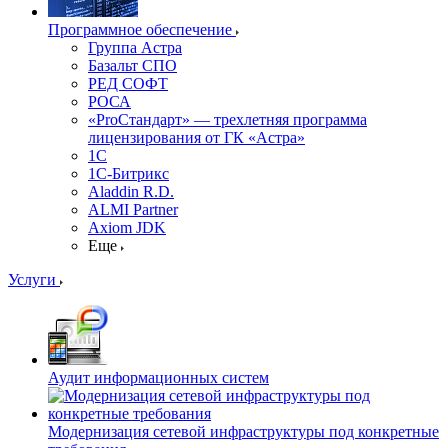
Программное обеспечение
Группа Астра
Базальт СПО
РЕД СОФТ
РОСА
«ProСтандарт» — трехлетняя программа
лицензирования от ГК «Астра»
1С
1С-Битрикc
Aladdin R.D.
ALMI Partner
Axiom JDK
Еще
Услуги
Аудит информационных систем
Модернизация сетевой инфраструктуры под конкретные