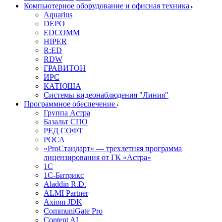
Компьютерное оборудование и офисная техника
Aquarius
DEPO
EDCOMM
HIPER
R:ED
RDW
ГРАВИТОН
ИРС
КАТЮША
Системы видеонаблюдения "Линия"
Программное обеспечение
Группа Астра
Базальт СПО
РЕД СОФТ
РОСА
«ProСтандарт» — трехлетняя программа
лицензирования от ГК «Астра»
1С
1С-Битрикc
Aladdin R.D.
ALMI Partner
Axiom JDK
CommuniGate Pro
Content AI