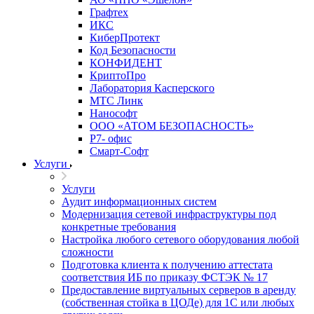
Графтех
ИКС
КиберПротект
Код Безопасности
КОНФИДЕНТ
КриптоПро
Лаборатория Касперского
МТС Линк
Нанософт
ООО «АТОМ БЕЗОПАСНОСТЬ»
Р7- офис
Смарт-Софт
Услуги
Услуги
Аудит информационных систем
Модернизация сетевой инфраструктуры под
конкретные требования
Настройка любого сетевого оборудования любой
сложности
Подготовка клиента к получению аттестата
соответствия ИБ по приказу ФСТЭК № 17
Предоставление виртуальных серверов в аренду
(собственная стойка в ЦОДе) для 1С или любых