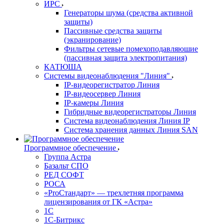
ИРС
Генераторы шума (средства активной
защиты)
Пассивные средства защиты
(экранирование)
Фильтры сетевые помехоподавляюшие
(пассивная защита электропитания)
КАТЮША
Системы видеонаблюдения "Линия"
IP-видеорегистратор Линия
IP-видеосервер Линия
IP-камеры Линия
Гибридные видеорегистраторы Линия
Система видеонаблюдения Линия IP
Система хранения данных Линия SAN
Программное обеспечение
Группа Астра
Базальт СПО
РЕД СОФТ
РОСА
«ProСтандарт» — трехлетняя программа
лицензирования от ГК «Астра»
1С
1С-Битрикc