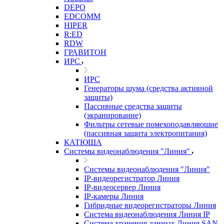
DEPO
EDCOMM
HIPER
R:ED
RDW
ГРАВИТОН
ИРС
ИРС
Генераторы шума (средства активной
защиты)
Пассивные средства защиты
(экранирование)
Фильтры сетевые помехоподавляюшие
(пассивная защита электропитания)
КАТЮША
Системы видеонаблюдения "Линия"
Системы видеонаблюдения "Линия"
IP-видеорегистратор Линия
IP-видеосервер Линия
IP-камеры Линия
Гибридные видеорегистраторы Линия
Система видеонаблюдения Линия IP
Система хранения данных Линия SAN