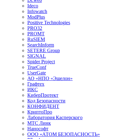
Dr.web
Ideco
Infowatch
ModPlus
Positive Technologies
PRO32
PROMT
RuSIEM
SearchInform
SETERE Group
SIGNAL
Spider Project
TrueConf
UserGate
АО «НПО «Эшелон»
Графтех
ИКС
КиберПротект
Код Безопасности
КОНФИДЕНТ
КриптоПро
Лаборатория Касперского
МТС Линк
Нанософт
ООО «АТОМ БЕЗОПАСНОСТЬ»