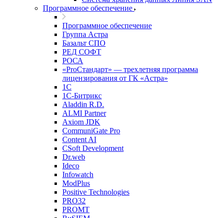
Программное обеспечение
Программное обеспечение
Группа Астра
Базальт СПО
РЕД СОФТ
РОСА
«ProСтандарт» — трехлетняя программа
лицензирования от ГК «Астра»
1С
1С-Битрикc
Aladdin R.D.
ALMI Partner
Axiom JDK
CommuniGate Pro
Content AI
CSoft Development
Dr.web
Ideco
Infowatch
ModPlus
Positive Technologies
PRO32
PROMT