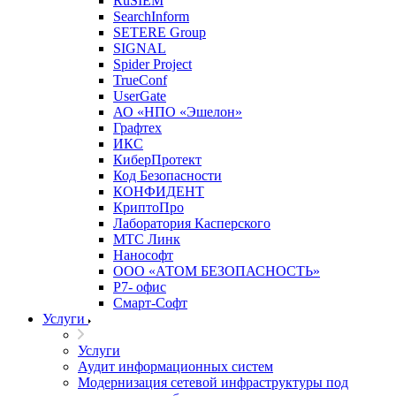
RuSIEM
SearchInform
SETERE Group
SIGNAL
Spider Project
TrueConf
UserGate
АО «НПО «Эшелон»
Графтех
ИКС
КиберПротект
Код Безопасности
КОНФИДЕНТ
КриптоПро
Лаборатория Касперского
МТС Линк
Нанософт
ООО «АТОМ БЕЗОПАСНОСТЬ»
Р7- офис
Смарт-Софт
Услуги
Услуги
Аудит информационных систем
Модернизация сетевой инфраструктуры под