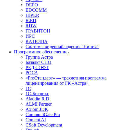
DEPO
EDCOMM
HIPER
R:ED
RDW
ГРАВИТОН
ИРС
КАТЮША
Системы видеонаблюдения "Линия"
Программное обеспечение
Группа Астра
Базальт СПО
РЕД СОФТ
РОСА
«ProСтандарт» — трехлетняя программа
лицензирования от ГК «Астра»
1С
1С-Битрикc
Aladdin R.D.
ALMI Partner
Axiom JDK
CommuniGate Pro
Content AI
CSoft Development