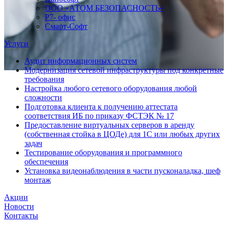
ООО «АТОМ БЕЗОПАСНОСТЬ»
Р7- офис
Смарт-Софт
Услуги
Аудит информационных систем
Модернизация сетевой инфраструктуры под конкретные
требования
Настройка любого сетевого оборудования любой
сложности
Подготовка клиента к получению аттестата
соответствия ИБ по приказу ФСТЭК № 17
Предоставление виртуальных серверов в аренду
(собственная стойка в ЦОДе) для 1С или любых других
задач
Тестирование оборудования и программного
обеспечения
Установка видеонаблюдения в части пусконаладка, шеф
монтаж
Акции
Новости
Контакты