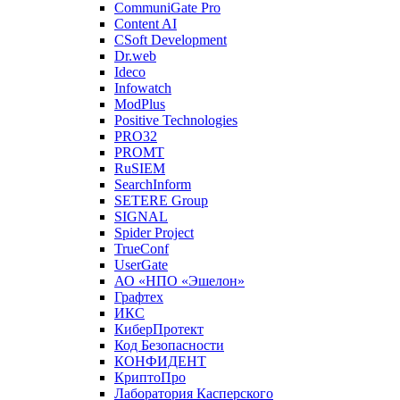
CommuniGate Pro
Content AI
CSoft Development
Dr.web
Ideco
Infowatch
ModPlus
Positive Technologies
PRO32
PROMT
RuSIEM
SearchInform
SETERE Group
SIGNAL
Spider Project
TrueConf
UserGate
АО «НПО «Эшелон»
Графтех
ИКС
КиберПротект
Код Безопасности
КОНФИДЕНТ
КриптоПро
Лаборатория Касперского