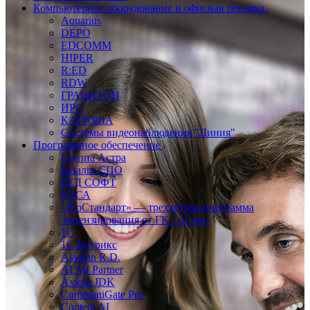
Компьютерное оборудование и офисная техника
Aquarius
DEPO
EDCOMM
HIPER
R:ED
RDW
ГРАВИТОН
ИРС
КАТЮША
Системы видеонаблюдения "Линия"
Программное обеспечение
Группа Астра
Базальт СПО
РЕД СОФТ
РОСА
«ProСтандарт» — трехлетняя программа
лицензирования от ГК «Астра»
1С
1С-Битрикc
Aladdin R.D.
ALMI Partner
Axiom JDK
CommuniGate Pro
Content AI