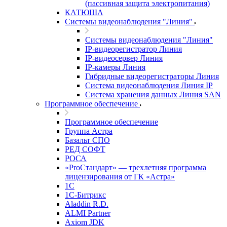
(пассивная защита электропитания)
КАТЮША
Системы видеонаблюдения "Линия"
Системы видеонаблюдения "Линия"
IP-видеорегистратор Линия
IP-видеосервер Линия
IP-камеры Линия
Гибридные видеорегистраторы Линия
Система видеонаблюдения Линия IP
Система хранения данных Линия SAN
Программное обеспечение
Программное обеспечение
Группа Астра
Базальт СПО
РЕД СОФТ
РОСА
«ProСтандарт» — трехлетняя программа
лицензирования от ГК «Астра»
1С
1С-Битрикc
Aladdin R.D.
ALMI Partner
Axiom JDK