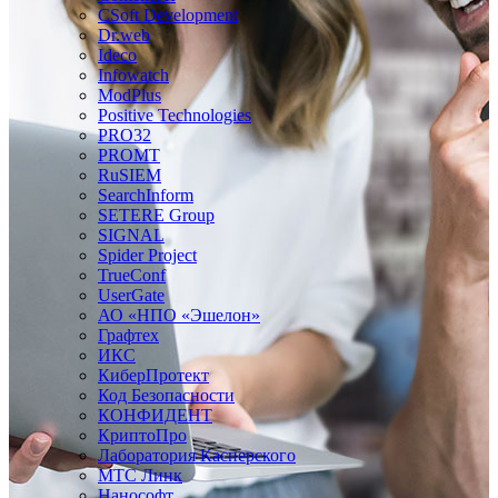
CSoft Development
Dr.web
Ideco
Infowatch
ModPlus
Positive Technologies
PRO32
PROMT
RuSIEM
SearchInform
SETERE Group
SIGNAL
Spider Project
TrueConf
UserGate
АО «НПО «Эшелон»
Графтех
ИКС
КиберПротект
Код Безопасности
КОНФИДЕНТ
КриптоПро
Лаборатория Касперского
МТС Линк
Нанософт