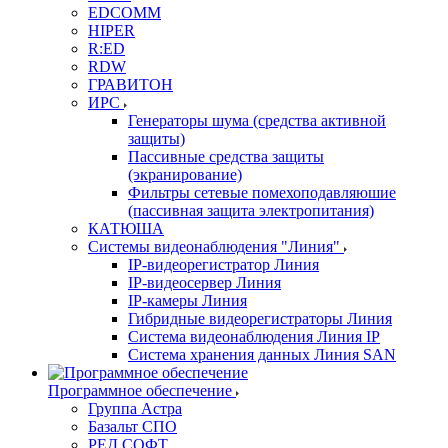
EDCOMM
HIPER
R:ED
RDW
ГРАВИТОН
ИРС
Генераторы шума (средства активной
защиты)
Пассивные средства защиты
(экранирование)
Фильтры сетевые помехоподавляюшие
(пассивная защита электропитания)
КАТЮША
Системы видеонаблюдения "Линия"
IP-видеорегистратор Линия
IP-видеосервер Линия
IP-камеры Линия
Гибридные видеорегистраторы Линия
Система видеонаблюдения Линия IP
Система хранения данных Линия SAN
Программное обеспечение
Группа Астра
Базальт СПО
РЕД СОФТ