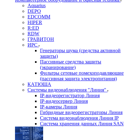
Aquarius
DEPO
EDCOMM
HIPER
R:ED
RDW
ГРАВИТОН
ИРС
Генераторы шума (средства активной
защиты)
Пассивные средства защиты
(экранирование)
Фильтры сетевые помехоподавляюшие
(пассивная защита электропитания)
КАТЮША
Системы видеонаблюдения "Линия"
IP-видеорегистратор Линия
IP-видеосервер Линия
IP-камеры Линия
Гибридные видеорегистраторы Линия
Система видеонаблюдения Линия IP
Система хранения данных Линия SAN