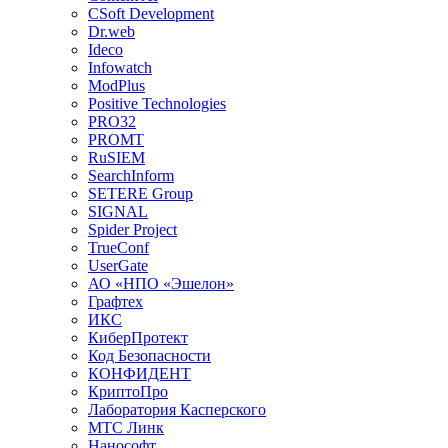
CSoft Development
Dr.web
Ideco
Infowatch
ModPlus
Positive Technologies
PRO32
PROMT
RuSIEM
SearchInform
SETERE Group
SIGNAL
Spider Project
TrueConf
UserGate
АО «НПО «Эшелон»
Графтех
ИКС
КиберПротект
Код Безопасности
КОНФИДЕНТ
КриптоПро
Лаборатория Касперского
МТС Линк
Нанософт