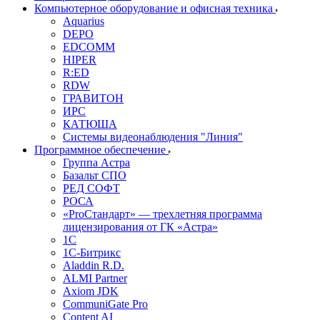
Компьютерное оборудование и офисная техника
Aquarius
DEPO
EDCOMM
HIPER
R:ED
RDW
ГРАВИТОН
ИРС
КАТЮША
Системы видеонаблюдения "Линия"
Программное обеспечение
Группа Астра
Базальт СПО
РЕД СОФТ
РОСА
«ProСтандарт» — трехлетняя программа
лицензирования от ГК «Астра»
1С
1С-Битрикc
Aladdin R.D.
ALMI Partner
Axiom JDK
CommuniGate Pro
Content AI