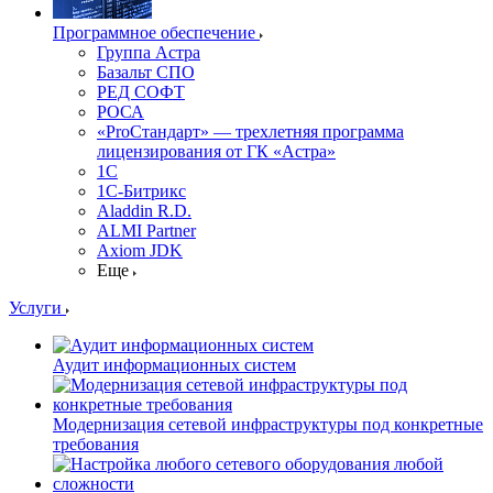
Программное обеспечение
Группа Астра
Базальт СПО
РЕД СОФТ
РОСА
«ProСтандарт» — трехлетняя программа
лицензирования от ГК «Астра»
1С
1С-Битрикc
Aladdin R.D.
ALMI Partner
Axiom JDK
Еще
Услуги
Аудит информационных систем
Модернизация сетевой инфраструктуры под конкретные
требования