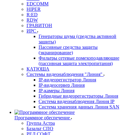
EDCOMM
HIPER
R:ED
RDW
ГРАВИТОН
ИРС
Генераторы шума (средства активной
защиты)
Пассивные средства защиты
(экранирование)
Фильтры сетевые помехоподавляюшие
(пассивная защита электропитания)
КАТЮША
Системы видеонаблюдения "Линия"
IP-видеорегистратор Линия
IP-видеосервер Линия
IP-камеры Линия
Гибридные видеорегистраторы Линия
Система видеонаблюдения Линия IP
Система хранения данных Линия SAN
Программное обеспечение
Группа Астра
Базальт СПО
РЕД СОФТ