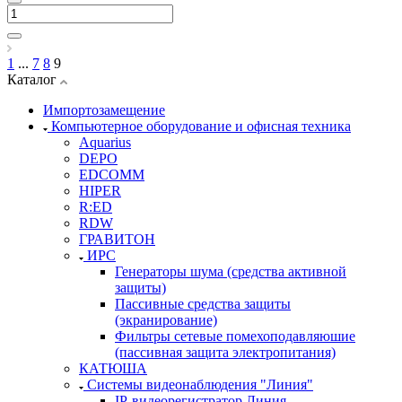
1
...
7
8
9
Каталог
Импортозамещение
Компьютерное оборудование и офисная техника
Aquarius
DEPO
EDCOMM
HIPER
R:ED
RDW
ГРАВИТОН
ИРС
Генераторы шума (средства активной
защиты)
Пассивные средства защиты
(экранирование)
Фильтры сетевые помехоподавляюшие
(пассивная защита электропитания)
КАТЮША
Системы видеонаблюдения "Линия"
IP-видеорегистратор Линия