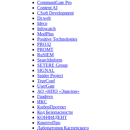
CommuniGate Pro
Content AI
CSoft Development
Dr.web
Ideco
Infowatch
ModPlus
Positive Technologies
PRO32
PROMT
RuSIEM
SearchInform
SETERE Group
SIGNAL
Spider Project
TrueConf
UserGate
АО «НПО «Эшелон»
Графтех
ИКС
КиберПротект
Код Безопасности
КОНФИДЕНТ
КриптоПро
Лаборатория Касперского