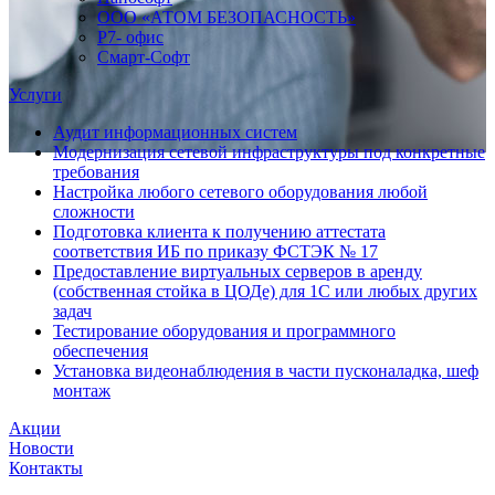
ООО «АТОМ БЕЗОПАСНОСТЬ»
Р7- офис
Смарт-Софт
Услуги
Аудит информационных систем
Модернизация сетевой инфраструктуры под конкретные
требования
Настройка любого сетевого оборудования любой
сложности
Подготовка клиента к получению аттестата
соответствия ИБ по приказу ФСТЭК № 17
Предоставление виртуальных серверов в аренду
(собственная стойка в ЦОДе) для 1С или любых других
задач
Тестирование оборудования и программного
обеспечения
Установка видеонаблюдения в части пусконаладка, шеф
монтаж
Акции
Новости
Контакты