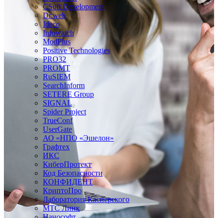
CSoft Development
Dr.web
Ideco
Infowatch
ModPlus
Positive Technologies
PRO32
PROMT
RuSIEM
SearchInform
SETERE Group
SIGNAL
Spider Project
TrueConf
UserGate
АО «НПО «Эшелон»
Графтех
ИКС
КиберПротект
Код Безопасности
КОНФИДЕНТ
КриптоПро
Лаборатория Касперского
МТС Линк
Нанософт