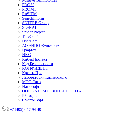
Positive Technologies
PRO32
PROMT
RuSIEM
SearchInform
SETERE Group
SIGNAL
Spider Project
TrueConf
UserGate
АО «НПО «Эшелон»
Графтех
ИКС
КиберПротект
Код Безопасности
КОНФИДЕНТ
КриптоПро
Лаборатория Касперского
МТС Линк
Нанософт
ООО «АТОМ БЕЗОПАСНОСТЬ»
Р7- офис
Смарт-Софт
+7 (495) 647-94-49