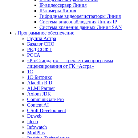
IP-видеосервер Линия
IP-камеры Линия
Гибридные видеорегистраторы Линия
Система видеонаблюдения Линия IP
Система хранения данных Линия SAN
Программное обеспечение
Группа Астра
Базальт СПО
РЕД СОФТ
РОСА
«ProСтандарт» — трехлетняя программа
лицензирования от ГК «Астра»
1С
1С-Битрикc
Aladdin R.D.
ALMI Partner
Axiom JDK
CommuniGate Pro
Content AI
CSoft Development
Dr.web
Ideco
Infowatch
ModPlus