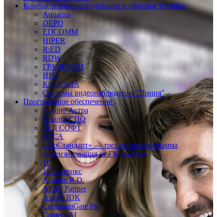
Компьютерное оборудование и офисная техника
Aquarius
DEPO
EDCOMM
HIPER
R:ED
RDW
ГРАВИТОН
ИРС
КАТЮША
Системы видеонаблюдения "Линия"
Программное обеспечение
Группа Астра
Базальт СПО
РЕД СОФТ
РОСА
«ProСтандарт» — трехлетняя программа
лицензирования от ГК «Астра»
1С
1С-Битрикc
Aladdin R.D.
ALMI Partner
Axiom JDK
CommuniGate Pro
Content AI