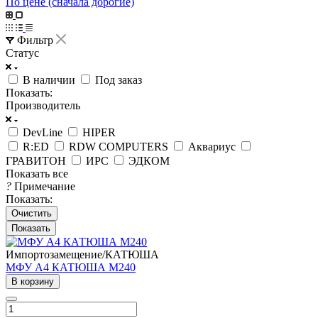
По цене (сначала дорогие)
Фильтр
Статус
В наличии
Под заказ
Показать:
Производитель
DevLine
HIPER
R:ED
RDW COMPUTERS
Аквариус
ГРАВИТОН
ИРС
ЭДКОМ
Показать все
?
Примечание
Показать:
Очистить
Импортозамещение/КАТЮША
МФУ А4 КАТЮША M240
В корзину