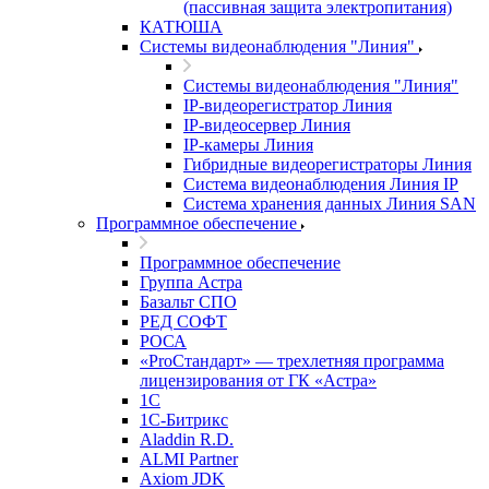
(пассивная защита электропитания)
КАТЮША
Системы видеонаблюдения "Линия"
Системы видеонаблюдения "Линия"
IP-видеорегистратор Линия
IP-видеосервер Линия
IP-камеры Линия
Гибридные видеорегистраторы Линия
Система видеонаблюдения Линия IP
Система хранения данных Линия SAN
Программное обеспечение
Программное обеспечение
Группа Астра
Базальт СПО
РЕД СОФТ
РОСА
«ProСтандарт» — трехлетняя программа
лицензирования от ГК «Астра»
1С
1С-Битрикc
Aladdin R.D.
ALMI Partner
Axiom JDK